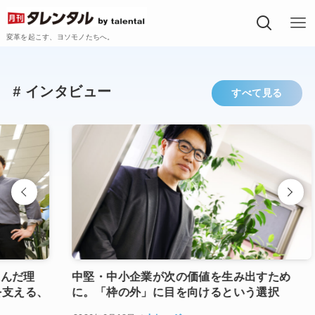
変革を起こす、ヨソモノたちへ。
#
インタビュー
すべて見る
理
中堅・中小企業が次の価値を生み出すため
A
る、
に。「枠の外」に目を向けるという選択
業