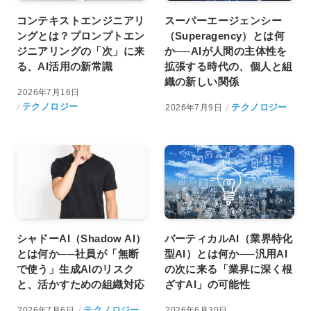
コンテキストエンジニアリ
スーパーエージェンシー
ングとは？プロンプトエン
（Superagency）とは何
ジニアリングの「次」に来
か──AIが人間の主体性を
る、AI活用の新常識
拡張する時代の、個人と組
織の新しい関係
2026年7月16日
テクノロジー
テクノロジー
2026年7月9日
シャドーAI（Shadow AI）
バーティカルAI（業界特化
とは何か──社員が「無断
型AI）とは何か──汎用AI
で使う」生成AIのリスク
の次に来る「業界に深く根
と、活かすための組織対応
ざすAI」の可能性
テクノロジー
2026年7月6日
2026年6月30日