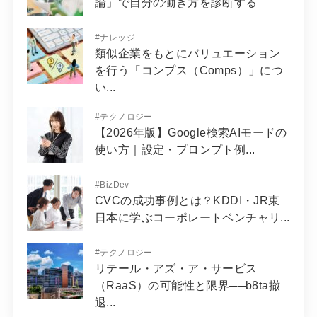
論」で自分の働き方を診断する
#
ナレッジ
類似企業をもとにバリュエーション
を行う「コンプス（Comps）」につ
い...
#
テクノロジー
【2026年版】Google検索AIモードの
使い方｜設定・プロンプト例...
#
BizDev
CVCの成功事例とは？KDDI・JR東
日本に学ぶコーポレートベンチャリ...
#
テクノロジー
リテール・アズ・ア・サービス
（RaaS）の可能性と限界──b8ta撤
退...