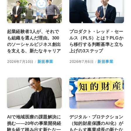
起業経験者3人が、それで
プロダクト・レッド・セー
も組織を選んだ理由。300
ルス（PLS）とは？PLGか
のソーシャルビジネス創出
ら移行する判断基準と立ち
を支える、新たなキャリア
上げの3ステップ
新規事業
新規事業
2026年7月10日
2026年7月6日
AIで地域医療の課題解決に
デジタル・プロテクション
挑む――20年の事業開発経
（知的財産保護のAI化）が
験を経て踏み出す新たな一
もたらす事業成長の新たな