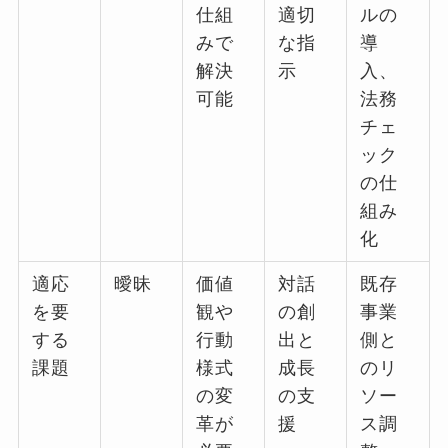
仕組
適切
ルの
みで
な指
導
解決
示
入、
可能
法務
チェ
ック
の仕
組み
化
適応
曖昧
価値
対話
既存
を要
観や
の創
事業
する
行動
出と
側と
課題
様式
成長
のリ
の変
の支
ソー
革が
援
ス調