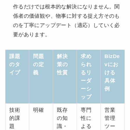
作るだけでは根本的な解決になりません。関
係者の価値観や、物事に対する捉え方そのも
のを丁寧にアップデート（適応）していく必
要があります。
課題
問題
解決
求め
BizDe
のタ
の定
策の
られ
vにお
イプ
義
性質
るリ
ける
ーダ
具体
ーシ
例
ップ
技術
明確
既存
専門
営業
的課
の知
性に
管理
題
識・
よる
ツー