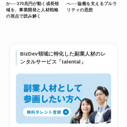
か──370兆円が動く成長領
へ──協働を支えるプルラ
域を、事業開発と人材戦略
リティの思想
の視点で読み解く
BizDev領域に特化した副業人材のレ
ンタルサービス「talental」