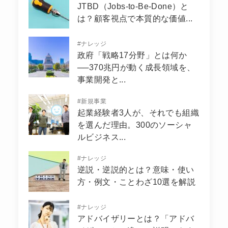
JTBD（Jobs-to-Be-Done）と
は？顧客視点で本質的な価値...
#
ナレッジ
政府「戦略17分野」とは何か
──370兆円が動く成長領域を、
事業開発と...
#
新規事業
起業経験者3人が、それでも組織
を選んだ理由。300のソーシャ
ルビジネス...
#
ナレッジ
逆説・逆説的とは？意味・使い
方・例文・ことわざ10選を解説
#
ナレッジ
アドバイザリーとは？「アドバ