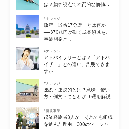
は？顧客視点で本質的な価値...
#
ナレッジ
政府「戦略17分野」とは何か
──370兆円が動く成長領域を、
事業開発と...
#
ナレッジ
アドバイザリーとは？「アドバ
イザー」との違い、説明できま
すか
#
ナレッジ
逆説・逆説的とは？意味・使い
方・例文・ことわざ10選を解説
#
新規事業
起業経験者3人が、それでも組織
を選んだ理由。300のソーシャ