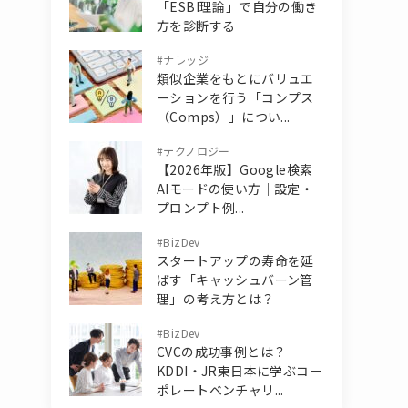
「ESBI理論」で自分の働き
方を診断する
#
ナレッジ
類似企業をもとにバリュエ
ーションを行う「コンプス
（Comps）」につい...
#
テクノロジー
【2026年版】Google検索
AIモードの使い方｜設定・
プロンプト例...
#
BizDev
スタートアップの寿命を延
ばす「キャッシュバーン管
理」の考え方とは？
#
BizDev
CVCの成功事例とは？
KDDI・JR東日本に学ぶコー
ポレートベンチャリ...