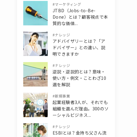
#
マーケティング
JTBD（Jobs-to-Be-
Done）とは？顧客視点で本
質的な価値...
#
ナレッジ
アドバイザリーとは？「ア
ドバイザー」との違い、説
明できますか
#
ナレッジ
逆説・逆説的とは？意味・
使い方・例文・ことわざ10
選を解説
#
新規事業
起業経験者3人が、それでも
組織を選んだ理由。300のソ
ーシャルビジネス...
#
ナレッジ
ESBIとは？金持ち父さん流