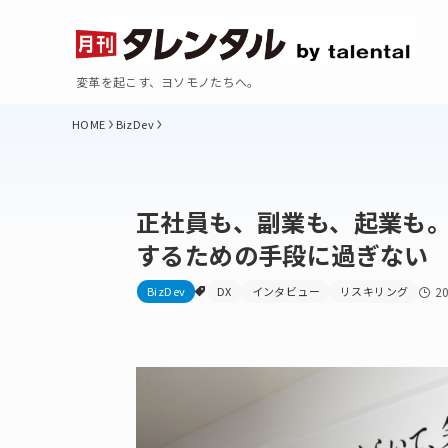
変革を起こす、ヨソモノたちへ。
BizDev
正社員も、副業も、起業も
するための手段に過ぎない
BizDev
DX
インタビュー
リスキリング
2