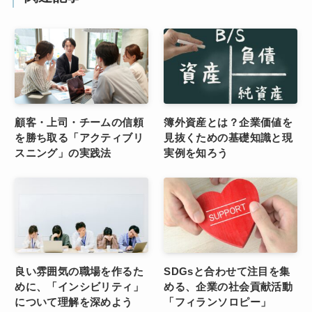
顧客・上司・チームの信頼
簿外資産とは？企業価値を
を勝ち取る「アクティブリ
見抜くための基礎知識と現
スニング」の実践法
実例を知ろう
良い雰囲気の職場を作るた
SDGsと合わせて注目を集
めに、「インシビリティ」
める、企業の社会貢献活動
について理解を深めよう
「フィランソロピー」