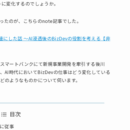
ように変化するのでしょうか。
たのが、こちらのnote記事でした。
速にした話 〜AI浸透後のBizDevの役割を考える【非
社スマートバンクにて新規事業開発を牽引する後川
AI時代においてBizDevの仕事はどう変化している
どのようなものかについて伺います。
目次
vに従事