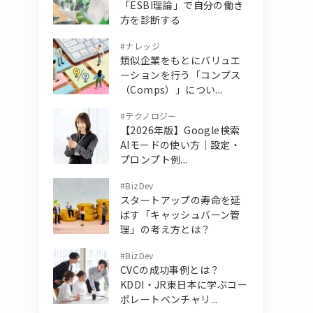
「ESBI理論」で自分の働き
方を診断する
#
ナレッジ
類似企業をもとにバリュエ
ーションを行う「コンプス
（Comps）」につい...
#
テクノロジー
【2026年版】Google検索
AIモードの使い方｜設定・
プロンプト例...
#
BizDev
スタートアップの寿命を延
ばす「キャッシュバーン管
理」の考え方とは？
#
BizDev
CVCの成功事例とは？
KDDI・JR東日本に学ぶコー
ポレートベンチャリ...