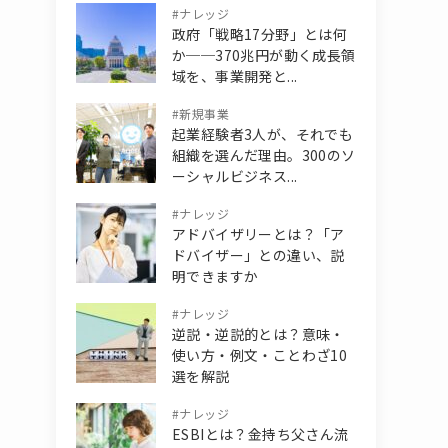
#
ナレッジ
政府「戦略17分野」とは何
か──370兆円が動く成長領
域を、事業開発と...
#
新規事業
起業経験者3人が、それでも
組織を選んだ理由。300のソ
ーシャルビジネス...
#
ナレッジ
アドバイザリーとは？「ア
ドバイザー」との違い、説
明できますか
#
ナレッジ
逆説・逆説的とは？意味・
使い方・例文・ことわざ10
選を解説
#
ナレッジ
ESBIとは？金持ち父さん流