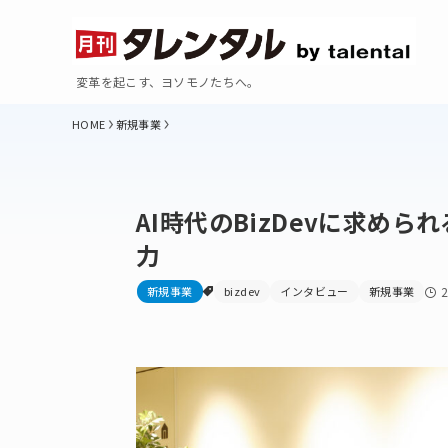
変革を起こす、ヨソモノたちへ。
新規事業
AI時代のBizDevに求め
力
新規事業
bizdev
インタビュー
新規事業