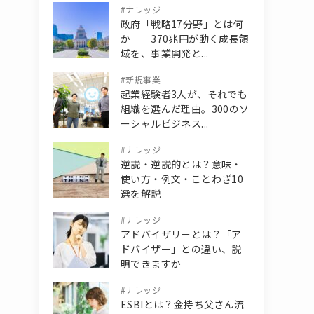
#
ナレッジ
政府「戦略17分野」とは何
か──370兆円が動く成長領
域を、事業開発と...
#
新規事業
起業経験者3人が、それでも
組織を選んだ理由。300のソ
ーシャルビジネス...
#
ナレッジ
逆説・逆説的とは？意味・
使い方・例文・ことわざ10
選を解説
#
ナレッジ
アドバイザリーとは？「ア
ドバイザー」との違い、説
明できますか
#
ナレッジ
ESBIとは？金持ち父さん流