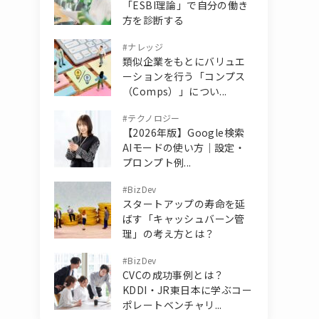
「ESBI理論」で自分の働き
方を診断する
#
ナレッジ
類似企業をもとにバリュエ
ーションを行う「コンプス
（Comps）」につい...
#
テクノロジー
【2026年版】Google検索
AIモードの使い方｜設定・
プロンプト例...
#
BizDev
スタートアップの寿命を延
ばす「キャッシュバーン管
理」の考え方とは？
#
BizDev
CVCの成功事例とは？
KDDI・JR東日本に学ぶコー
ポレートベンチャリ...