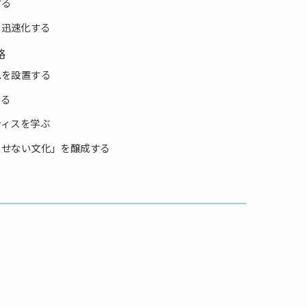
する
を迅速化する
略
ムを設置する
する
ティスを学ぶ
らせない文化」を醸成する