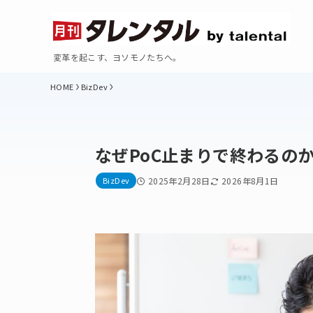
変革を起こす、ヨソモノたちへ。
BizDev
なぜPoC止まりで終わるの
BizDev
2025年2月28日
2026年8月1日