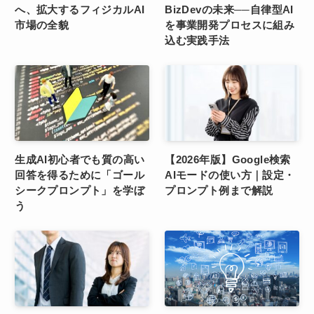
へ、拡大するフィジカルAI
BizDevの未来──自律型AI
市場の全貌
を事業開発プロセスに組み
込む実践手法
生成AI初心者でも質の高い
【2026年版】Google検索
回答を得るために「ゴール
AIモードの使い方｜設定・
シークプロンプト」を学ぼ
プロンプト例まで解説
う