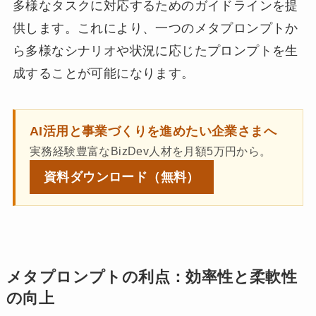
多様なタスクに対応するためのガイドラインを提
供します。これにより、一つのメタプロンプトか
ら多様なシナリオや状況に応じたプロンプトを生
成することが可能になります。
AI活用と事業づくりを進めたい企業さまへ
実務経験豊富なBizDev人材を月額5万円から。
資料ダウンロード
（無料）
メタプロンプトの利点：効率性と柔軟性
の向上