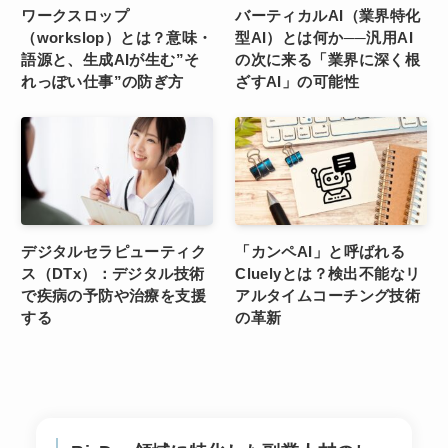
ワークスロップ
バーティカルAI（業界特化
（workslop）とは？意味・
型AI）とは何か──汎用AI
語源と、生成AIが生む”そ
の次に来る「業界に深く根
れっぽい仕事”の防ぎ方
ざすAI」の可能性
デジタルセラピューティク
「カンペAI」と呼ばれる
ス（DTx）：デジタル技術
Cluelyとは？検出不能なリ
で疾病の予防や治療を支援
アルタイムコーチング技術
する
の革新