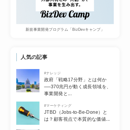
新規事業開発プログラム「BizDevキャンプ」
人気の記事
#
ナレッジ
政府「戦略17分野」とは何か
──370兆円が動く成長領域を、
事業開発と...
#
マーケティング
JTBD（Jobs-to-Be-Done）と
は？顧客視点で本質的な価値...