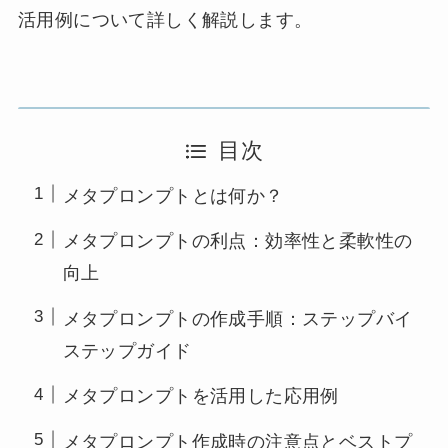
活用例について詳しく解説します。
目次
メタプロンプトとは何か？
メタプロンプトの利点：効率性と柔軟性の
向上
メタプロンプトの作成手順：ステップバイ
ステップガイド
メタプロンプトを活用した応用例
メタプロンプト作成時の注意点とベストプ