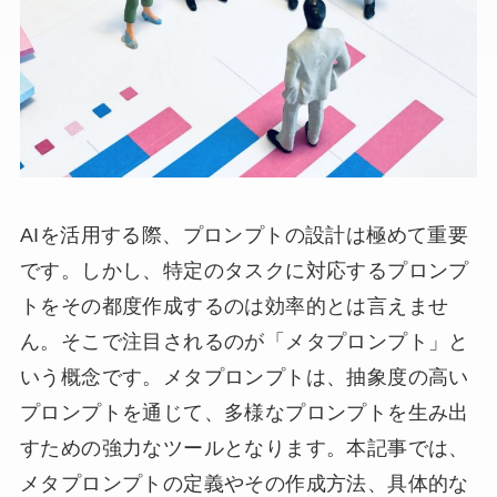
AIを活用する際、プロンプトの設計は極めて重要
です。しかし、特定のタスクに対応するプロンプ
トをその都度作成するのは効率的とは言えませ
ん。そこで注目されるのが「メタプロンプト」と
いう概念です。メタプロンプトは、抽象度の高い
プロンプトを通じて、多様なプロンプトを生み出
すための強力なツールとなります。本記事では、
メタプロンプトの定義やその作成方法、具体的な