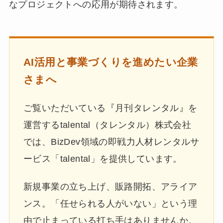
なプロジェクトへの応用が期待されます。
AI活用と事業づくりを進めたい企業
さまへ
ご覧いただいている『月刊タレンタル』を
運営するtalental（タレンタル）株式会社
では、BizDev領域の即戦力人材レンタルサ
ービス「talental」を提供しています。
新規事業の立ち上げ、販路開拓、アライア
ンス。「任せられる人がいない」という理
由で止まっている打ち手はありませんか。