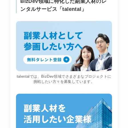
BizDev領域に特化した副業人材のレ
ンタルサービス「talental」
talentalでは、BizDev領域でさまざまなプロジェクトに
挑戦したい方々を募集しています。