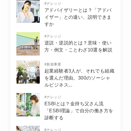
#
ナレッジ
アドバイザリーとは？「アドバ
イザー」との違い、説明できま
すか
#
ナレッジ
逆説・逆説的とは？意味・使い
方・例文・ことわざ10選を解説
#
新規事業
起業経験者3人が、それでも組織
を選んだ理由。300のソーシャ
ルビジネス...
#
ナレッジ
ESBIとは？金持ち父さん流
「ESBI理論」で自分の働き方を
診断する
#
ナレッジ