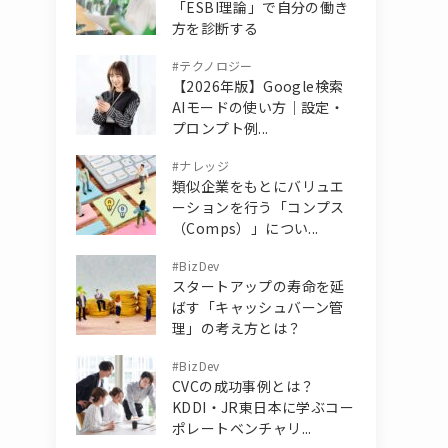
「ESBI理論」で自分の働き
方を診断する
#
テクノロジー
【2026年版】Google検索
AIモードの使い方｜設定・
プロンプト例...
#
ナレッジ
類似企業をもとにバリュエ
ーションを行う「コンプス
（Comps）」につい...
#
BizDev
スタートアップの寿命を延
ばす「キャッシュバーン管
理」の考え方とは？
#
BizDev
CVCの成功事例とは？
KDDI・JR東日本に学ぶコー
ポレートベンチャリ...