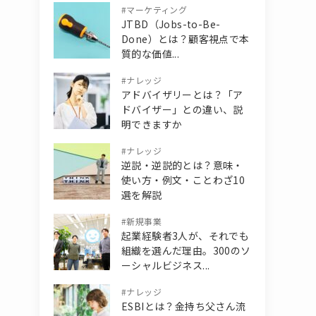
#
マーケティング
JTBD（Jobs-to-Be-
Done）とは？顧客視点で本
質的な価値...
#
ナレッジ
アドバイザリーとは？「ア
ドバイザー」との違い、説
明できますか
#
ナレッジ
逆説・逆説的とは？意味・
使い方・例文・ことわざ10
選を解説
#
新規事業
起業経験者3人が、それでも
組織を選んだ理由。300のソ
ーシャルビジネス...
#
ナレッジ
ESBIとは？金持ち父さん流