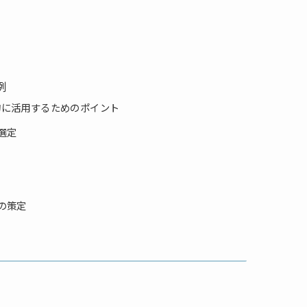
例
的に活用するためのポイント
選定
の策定