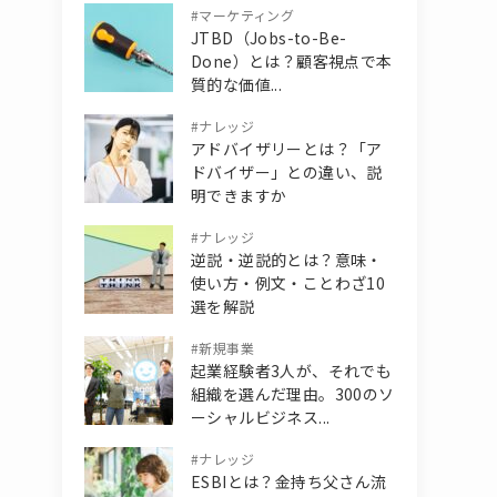
#
マーケティング
JTBD（Jobs-to-Be-
Done）とは？顧客視点で本
質的な価値...
#
ナレッジ
アドバイザリーとは？「ア
ドバイザー」との違い、説
明できますか
#
ナレッジ
逆説・逆説的とは？意味・
使い方・例文・ことわざ10
選を解説
#
新規事業
起業経験者3人が、それでも
組織を選んだ理由。300のソ
ーシャルビジネス...
#
ナレッジ
ESBIとは？金持ち父さん流