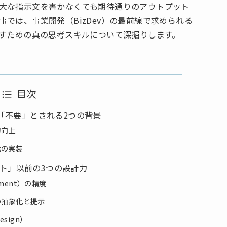
大な指示文を書かなくても期待通りのアウトプット
では、事業開発（BizDev）の最前線で求められる
なすための真の思考スキルについて深掘りします。
目次
「不要」とされる2つの背景
的向上
能の実装
プト」以前の3つの設計力
tement）の精度
の抽象化と提示
esign）