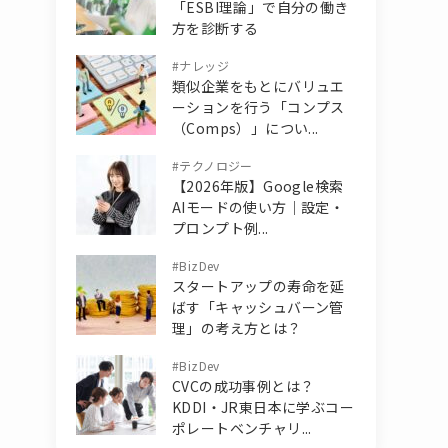
「ESBI理論」で自分の働き
方を診断する
#
ナレッジ
類似企業をもとにバリュエ
ーションを行う「コンプス
（Comps）」につい...
#
テクノロジー
【2026年版】Google検索
AIモードの使い方｜設定・
プロンプト例...
#
BizDev
スタートアップの寿命を延
ばす「キャッシュバーン管
理」の考え方とは？
#
BizDev
CVCの成功事例とは？
KDDI・JR東日本に学ぶコー
ポレートベンチャリ...