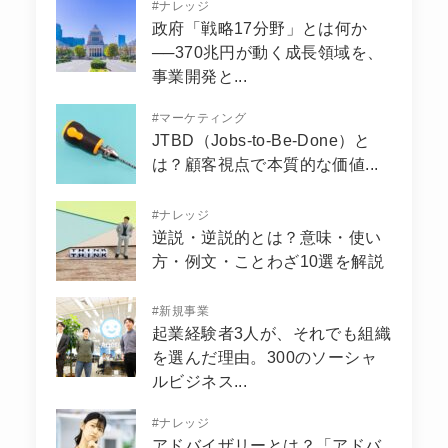
#
ナレッジ
政府「戦略17分野」とは何か
──370兆円が動く成長領域を、
事業開発と...
#
マーケティング
JTBD（Jobs-to-Be-Done）と
は？顧客視点で本質的な価値...
#
ナレッジ
逆説・逆説的とは？意味・使い
方・例文・ことわざ10選を解説
#
新規事業
起業経験者3人が、それでも組織
を選んだ理由。300のソーシャ
ルビジネス...
#
ナレッジ
アドバイザリーとは？「アドバ