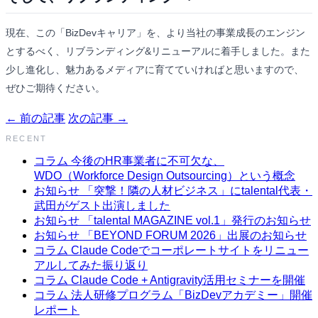
現在、この「BizDevキャリア」を、より当社の事業成長のエンジン
とするべく、リブランディング&リニューアルに着手しました。また
少し進化し、魅力あるメディアに育てていければと思いますので、
ぜひご期待ください。
← 前の記事
次の記事 →
RECENT
コラム
今後のHR事業者に不可欠な、
WDO（Workforce Design Outsourcing）という概念
お知らせ
「突撃！隣の人材ビジネス」にtalental代表・
武田がゲスト出演しました
お知らせ
「talental MAGAZINE vol.1」発行のお知らせ
お知らせ
「BEYOND FORUM 2026」出展のお知らせ
コラム
Claude Codeでコーポレートサイトをリニュー
アルしてみた振り返り
コラム
Claude Code + Antigravity活用セミナーを開催
コラム
法人研修プログラム「BizDevアカデミー」開催
レポート