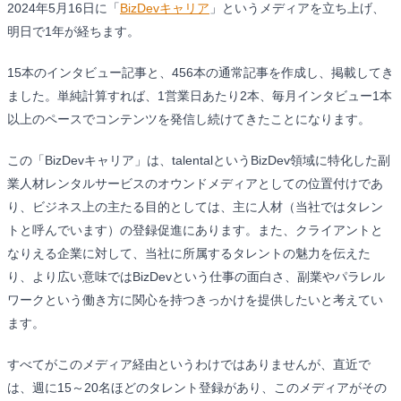
2024年5月16日に「
BizDevキャリア
」というメディアを立ち上げ、
明日で1年が経ちます。
15本のインタビュー記事と、456本の通常記事を作成し、掲載してき
ました。単純計算すれば、1営業日あたり2本、毎月インタビュー1本
以上のペースでコンテンツを発信し続けてきたことになります。
この「BizDevキャリア」は、talentalというBizDev領域に特化した副
業人材レンタルサービスのオウンドメディアとしての位置付けであ
り、ビジネス上の主たる目的としては、主に人材（当社ではタレン
トと呼んでいます）の登録促進にあります。また、クライアントと
なりえる企業に対して、当社に所属するタレントの魅力を伝えた
り、より広い意味ではBizDevという仕事の面白さ、副業やパラレル
ワークという働き方に関心を持つきっかけを提供したいと考えてい
ます。
すべてがこのメディア経由というわけではありませんが、直近で
は、週に15～20名ほどのタレント登録があり、このメディアがその