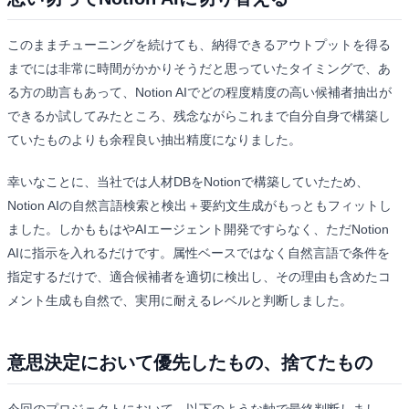
このままチューニングを続けても、納得できるアウトプットを得る
までには非常に時間がかかりそうだと思っていたタイミングで、あ
る方の助言もあって、Notion AIでどの程度精度の高い候補者抽出が
できるか試してみたところ、残念ながらこれまで自分自身で構築し
ていたものよりも余程良い抽出精度になりました。
幸いなことに、当社では人材DBをNotionで構築していたため、
Notion AIの自然言語検索と検出＋要約文生成がもっともフィットし
ました。しかももはやAIエージェント開発ですらなく、ただNotion
AIに指示を入れるだけです。属性ベースではなく自然言語で条件を
指定するだけで、適合候補者を適切に検出し、その理由も含めたコ
メント生成も自然で、実用に耐えるレベルと判断しました。
意思決定において優先したもの、捨てたもの
今回のプロジェクトにおいて、以下のような軸で最終判断しまし