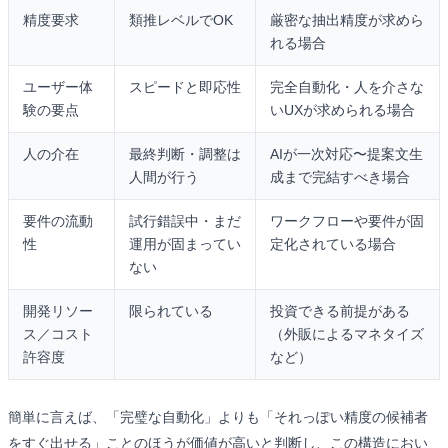
精度要求
類推レベルでOK
厳密な抽出精度が求めら
れる場合
ユーザー体
スピードと即応性
完全自動化・人を介さな
験の要点
いUXが求められる場合
人の介在
最終判断・調整は
AIが一次対応〜提案文生
人間が行う
成まで完結すべき場合
要件の流動
試行錯誤中・まだ
ワークフローや要件が固
性
運用が固まってい
定化されている場合
ない
開発リソー
限られている
投資できる前提がある
ス／コスト
（外販によるマネタイズ
許容度
など）
簡単に言えば、「完璧な自動化」よりも「それっぽい精度の候補者
をすぐ出せる」ことのほうが価値が高いと判断し、この構造におい