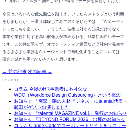
柔軟にフィルタ・抽出しやすい構造でデータを保持しておく。
今回はいろいろな優先順位を踏まえ、いったんストップという判断
をしましたが、一通り体験してみて強く感じたのは、「AIエージェ
ントめっちゃ楽しい…！」でした。技術に対する知見だけでなく、
事業や業務に対する高い解像度が求められる、非常に面白いテーマ
です。この件に限らず、オウンドメディア運営など当社内で発生す
るさまざまな業務をAIエージェントで自動化することについては、
研究と試作を重ねていきたいと思います。
← 前の記事
次の記事 →
RECENT
コラム
今後のHR事業者に不可欠な、
WDO（Workforce Design Outsourcing）という概念
お知らせ
「突撃！隣の人材ビジネス」にtalental代表・
武田がゲスト出演しました
お知らせ
「talental MAGAZINE vol.1」発行のお知らせ
お知らせ
「BEYOND FORUM 2026」出展のお知らせ
コラム
Claude Codeでコーポレートサイトをリニュー