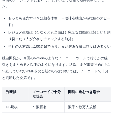
た。
もっとも優先すべきは顧客体験（＝候補者抽出から推薦のスピー
ド）
レジュメ生成は（少なくとも当面は）完全な自動化は難しいと割
り切った（人が介在しチェックする前提）
当社の人材DBは100名超であり、まだ厳密な抽出精度は必要ない
独自開発か、今回のNotionのようなノーコードツールで行くかの線
引きをまとめると以下のようになります。結論、まだ事業開始から1
年経っていないPMF前の当社の状況においては、ノーコードで十分
と判断した次第です。
判断軸
ノーコードで十分
開発に進むべき場合
な場合
DB規模
〜数百名
数千〜数万人規模