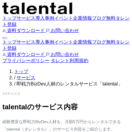
トップ
サービス
導入事例
イベント
企業情報
ブログ
無料タレン
ト登録
資料ダウンロード
お問い合わせ
トップ
サービス
導入事例
イベント
企業情報
ブログ
無料タレン
ト登録
資料ダウンロード
お問い合わせ
プライバシーポリシー
タレント利用規約
トップ
/
サービス
/
即戦力BizDev人材のレンタルサービス「talental」
SERVICE
talentalのサービス内容
経験豊富な即戦力BizDev人材を、月額5万円からレンタルできる
「talental（タレンタル）」のサービス内容をご紹介します。