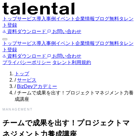
トップ
サービス
導入事例
イベント
企業情報
ブログ
無料タレン
ト登録
資料ダウンロード
お問い合わせ
トップ
サービス
導入事例
イベント
企業情報
ブログ
無料タレン
ト登録
資料ダウンロード
お問い合わせ
プライバシーポリシー
タレント利用規約
トップ
/
サービス
/
BizDevアカデミー
/
チームで成果を出す！プロジェクトマネジメント力養
成講座
MANAGEMENT
チームで成果を出す！プロジェクトマ
ネジメント力養成講座