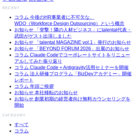
RECENT
コラム
今後のHR事業者に不可欠な、
WDO（Workforce Design Outsourcing）という概念
お知らせ
「突撃！隣の人材ビジネス」にtalental代表・
武田がゲスト出演しました
お知らせ
「talental MAGAZINE vol.1」発行のお知らせ
お知らせ
「BEYOND FORUM 2026」出展のお知らせ
コラム
Claude Codeでコーポレートサイトをリニュー
アルしてみた振り返り
コラム
Claude Code + Antigravity活用セミナーを開催
コラム
法人研修プログラム「BizDevアカデミー」開催
レポート
コラム
年頭ご挨拶
お知らせ
本社移転のお知らせ
お知らせ
創業初期の経営者向け無料カウンセリングを
開始
CATEGORY
すべて
コラム