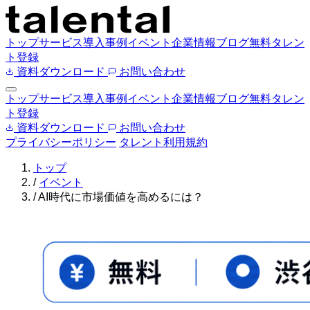
トップ
サービス
導入事例
イベント
企業情報
ブログ
無料タレン
ト登録
資料ダウンロード
お問い合わせ
トップ
サービス
導入事例
イベント
企業情報
ブログ
無料タレン
ト登録
資料ダウンロード
お問い合わせ
プライバシーポリシー
タレント利用規約
トップ
/
イベント
/
AI時代に市場価値を高めるには？