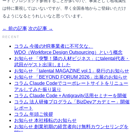
ートでプロジェクト参画することが多いので、事業として地域属性
は特に重視してはいないですが、早く全国各地からご登録いただけ
るようになるとうれしいなと思っています。
← 前の記事
次の記事 →
RECENT
コラム
今後のHR事業者に不可欠な、
WDO（Workforce Design Outsourcing）という概念
お知らせ
「突撃！隣の人材ビジネス」にtalental代表・
武田がゲスト出演しました
お知らせ
「talental MAGAZINE vol.1」発行のお知らせ
お知らせ
「BEYOND FORUM 2026」出展のお知らせ
コラム
Claude Codeでコーポレートサイトをリニュー
アルしてみた振り返り
コラム
Claude Code + Antigravity活用セミナーを開催
コラム
法人研修プログラム「BizDevアカデミー」開催
レポート
コラム
年頭ご挨拶
お知らせ
本社移転のお知らせ
お知らせ
創業初期の経営者向け無料カウンセリングを