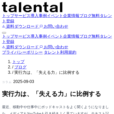
トップ
サービス
導入事例
イベント
企業情報
ブログ
無料タレン
ト登録
資料ダウンロード
お問い合わせ
トップ
サービス
導入事例
イベント
企業情報
ブログ
無料タレン
ト登録
資料ダウンロード
お問い合わせ
プライバシーポリシー
タレント利用規約
トップ
/
ブログ
/
実行力は、「失える力」に比例する
2025-09-03
コラム
実行力は、「失える力」に比例する
最近、移動中や仕事中にポッドキャストをよく聞くようになりまし
た。メディアもYouTubeも引き続きよく見ていますが、テキスト記