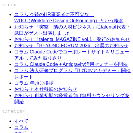
RECENT
コラム
今後のHR事業者に不可欠な、
WDO（Workforce Design Outsourcing）という概念
お知らせ
「突撃！隣の人材ビジネス」にtalental代表・
武田がゲスト出演しました
お知らせ
「talental MAGAZINE vol.1」発行のお知らせ
お知らせ
「BEYOND FORUM 2026」出展のお知らせ
コラム
Claude Codeでコーポレートサイトをリニュー
アルしてみた振り返り
コラム
Claude Code + Antigravity活用セミナーを開催
コラム
法人研修プログラム「BizDevアカデミー」開催
レポート
コラム
年頭ご挨拶
お知らせ
本社移転のお知らせ
お知らせ
創業初期の経営者向け無料カウンセリングを
開始
CATEGORY
すべて
コラム