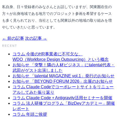
私自身、日々登録者のみなさんとお話していますが、関東圏在住の
方々が出身地域である地方でのプロジェクト参画を希望するケース
も多く見られており、当社としても関東以外の地域の取り組みを増
やしていきたいと思っています。
← 前の記事
次の記事 →
RECENT
コラム
今後のHR事業者に不可欠な、
WDO（Workforce Design Outsourcing）という概念
お知らせ
「突撃！隣の人材ビジネス」にtalental代表・
武田がゲスト出演しました
お知らせ
「talental MAGAZINE vol.1」発行のお知らせ
お知らせ
「BEYOND FORUM 2026」出展のお知らせ
コラム
Claude Codeでコーポレートサイトをリニュー
アルしてみた振り返り
コラム
Claude Code + Antigravity活用セミナーを開催
コラム
法人研修プログラム「BizDevアカデミー」開催
レポート
コラム
年頭ご挨拶