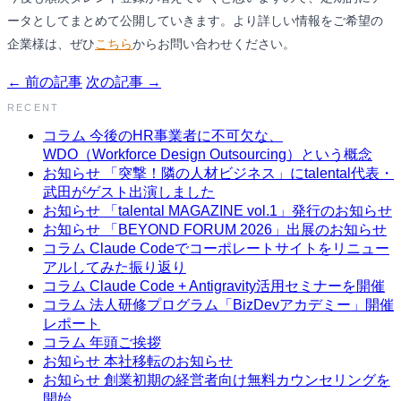
ータとしてまとめて公開していきます。より詳しい情報をご希望の
企業様は、ぜひ
こちら
からお問い合わせください。
← 前の記事
次の記事 →
RECENT
コラム
今後のHR事業者に不可欠な、
WDO（Workforce Design Outsourcing）という概念
お知らせ
「突撃！隣の人材ビジネス」にtalental代表・
武田がゲスト出演しました
お知らせ
「talental MAGAZINE vol.1」発行のお知らせ
お知らせ
「BEYOND FORUM 2026」出展のお知らせ
コラム
Claude Codeでコーポレートサイトをリニュー
アルしてみた振り返り
コラム
Claude Code + Antigravity活用セミナーを開催
コラム
法人研修プログラム「BizDevアカデミー」開催
レポート
コラム
年頭ご挨拶
お知らせ
本社移転のお知らせ
お知らせ
創業初期の経営者向け無料カウンセリングを
開始