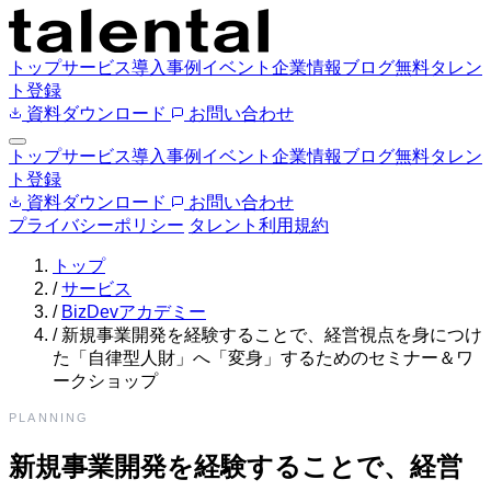
トップ
サービス
導入事例
イベント
企業情報
ブログ
無料タレン
ト登録
資料ダウンロード
お問い合わせ
トップ
サービス
導入事例
イベント
企業情報
ブログ
無料タレン
ト登録
資料ダウンロード
お問い合わせ
プライバシーポリシー
タレント利用規約
トップ
/
サービス
/
BizDevアカデミー
/
新規事業開発を経験することで、経営視点を身につけ
た「自律型人財」へ「変身」するためのセミナー＆ワ
ークショップ
PLANNING
新規事業開発を経験することで、経営