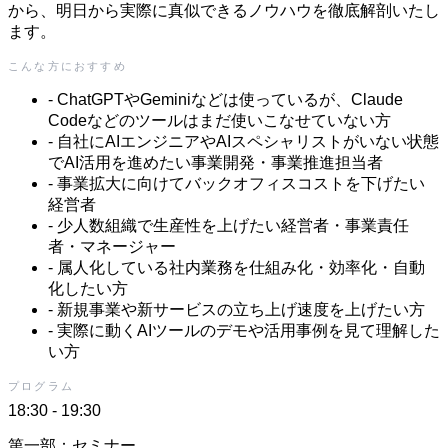
から、明日から実際に真似できるノウハウを徹底解剖いたし
ます。
こんな方におすすめ
-
ChatGPTやGeminiなどは使っているが、Claude
Codeなどのツールはまだ使いこなせていない方
-
自社にAIエンジニアやAIスペシャリストがいない状態
でAI活用を進めたい事業開発・事業推進担当者
-
事業拡大に向けてバックオフィスコストを下げたい
経営者
-
少人数組織で生産性を上げたい経営者・事業責任
者・マネージャー
-
属人化している社内業務を仕組み化・効率化・自動
化したい方
-
新規事業や新サービスの立ち上げ速度を上げたい方
-
実際に動くAIツールのデモや活用事例を見て理解した
い方
プログラム
18:30 - 19:30
第一部：セミナー