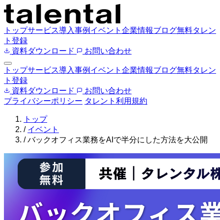
トップ
サービス
導入事例
イベント
企業情報
ブログ
無料タレン
ト登録
資料ダウンロード
お問い合わせ
トップ
サービス
導入事例
イベント
企業情報
ブログ
無料タレン
ト登録
資料ダウンロード
お問い合わせ
プライバシーポリシー
タレント利用規約
トップ
/
イベント
/
バックオフィス業務をAIで半分にした方法を大公開