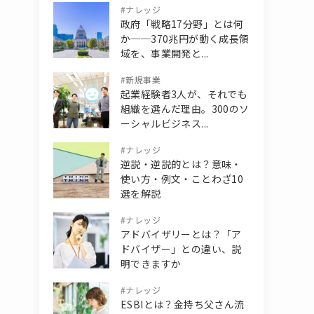
#
ナレッジ
政府「戦略17分野」とは何
か──370兆円が動く成長領
域を、事業開発と...
#
新規事業
起業経験者3人が、それでも
組織を選んだ理由。300のソ
ーシャルビジネス...
#
ナレッジ
逆説・逆説的とは？意味・
使い方・例文・ことわざ10
選を解説
#
ナレッジ
アドバイザリーとは？「ア
ドバイザー」との違い、説
明できますか
#
ナレッジ
ESBIとは？金持ち父さん流