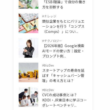
「ESBI理論」で自分の働き
方を診断する
#
ナレッジ
類似企業をもとにバリュエ
ーションを行う「コンプス
（Comps）」につい...
#
テクノロジー
【2026年版】Google検索
AIモードの使い方｜設定・
プロンプト例...
#
BizDev
スタートアップの寿命を延
ばす「キャッシュバーン管
理」の考え方とは？
#
BizDev
CVCの成功事例とは？
KDDI・JR東日本に学ぶコー
ポレートベンチャリ...